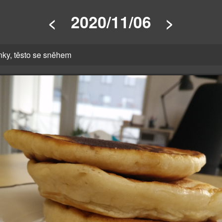
2020/11/06
<
>
nky, těsto se sněhem